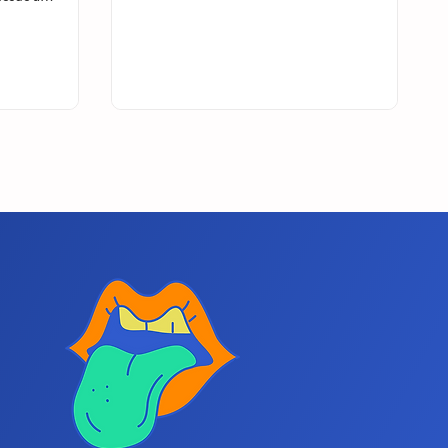
ua
produção dos seus áudios! O que isso significa?
plo, até a
Nos áudios gravados, naturalmente, haverá
ra sua marca. Você
vícios de linguagem, respirações e intervalos
 podcast? Nós
inadequados, pigarros, enfim... Nós podemos
gle da sua marca,
deixar sua voz 100% profissional!!! Nossos
eus vídeos, as
produtores também podem criar seu próprio
 à Música
jingle de abertura/encerramento! Quer saber
 saber mais?
mais??