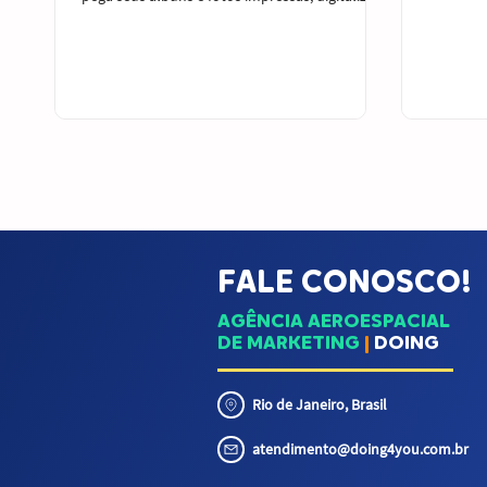
tudo, organiza por ano/categorias e entrega
criação do site: Visibilidade 
uma galeria online privada, com login e
um site 
aprovação de membros. Benefícios reais (sem
que sua 
papo furado) Proteção contra perda (o papel
internet
não é eterno) Acesso fácil : família toda vê, de
line, e 
qualquer lugar Organização que dá gosto:
visibilid
encontrar foto vira prazer, não caça ao tesouro
acessível
Privacidade de verdade: não é rede so
FALE CONOSCO!
AGÊNCIA AEROESPACIAL
DE MARKETING
|
DOING
Rio de Janeiro, Brasil
atendimento@doing4you.com.br