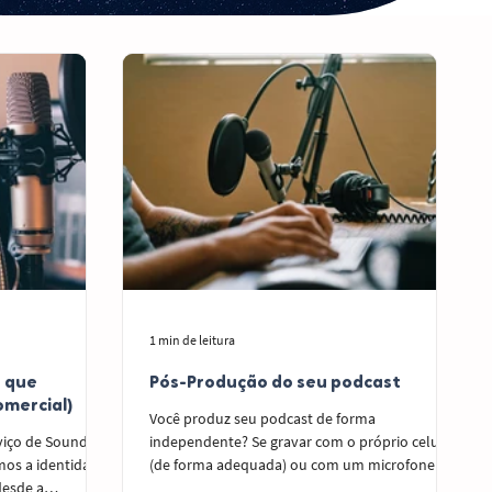
1 min de leitura
r que
Pós-Produção do seu podcast
comercial)
Você produz seu podcast de forma
viço de Sound
independente? Se gravar com o próprio celular
mos a identidade
(de forma adequada) ou com um microfone
desde a
profissional, nós podemos te ajudar com a pós-