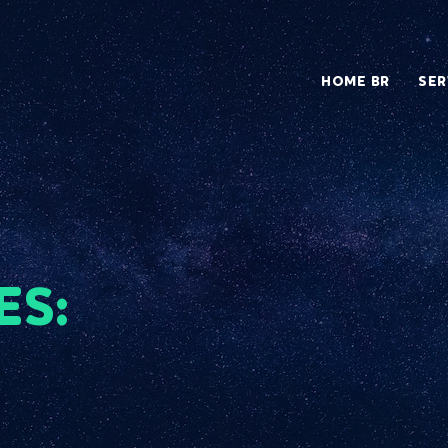
HOME BR
SER
ES: