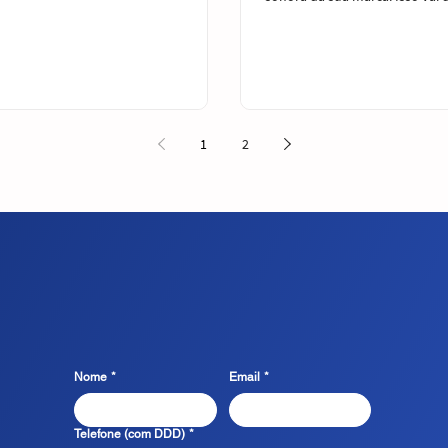
e acessibilidade : Ter
concepção de playslists para s
atualmente é fundamental e permite
loja/estabelecimento, por exem
empresa seja encontrada facilmente na
criação de jingle comercial pa
. Muitas pessoas procuram serviços on-
tem um canal no Youtube? Um
um site bem projetado pode aumentar a
podemos criar e produzir o jin
ade do seu negócio e torná-lo mais
a abertura/encerramento dos s
 para potenciai
trilhas e tudo que diz respeito
1
2
presente no seu negócio! Quer
Chama no Whats!
Nome
*
Email
*
Telefone (com DDD)
*