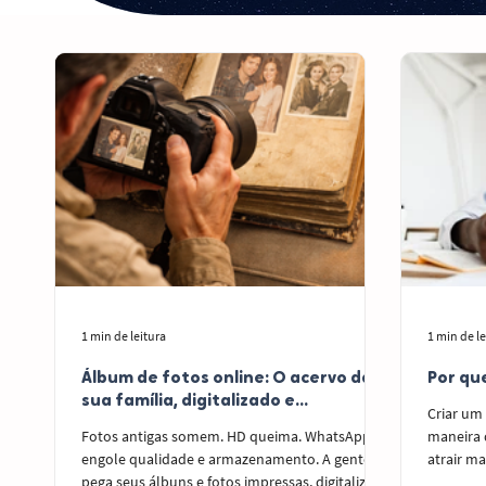
1 min de leitura
1 min de le
Álbum de fotos online: O acervo da
Por que
sua família, digitalizado e
Criar um
organizado: um site com domínio
Fotos antigas somem. HD queima. WhatsApp
maneira d
próprio e protegido.
engole qualidade e armazenamento. A gente
atrair ma
pega seus álbuns e fotos impressas, digitaliza
argument