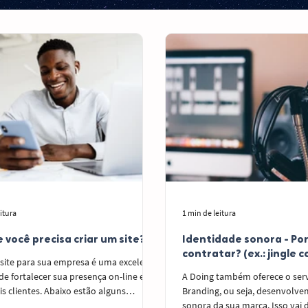
itura
1 min de leitura
 você precisa criar um site?
Identidade sonora - Po
contratar? (ex.: jingle 
 site para sua empresa é uma excelente
e fortalecer sua presença on-line e
A Doing também oferece o ser
is clientes. Abaixo estão alguns
Branding, ou seja, desenvolve
os que podem ajudar a justificar a
sonora da sua marca. Isso vai 