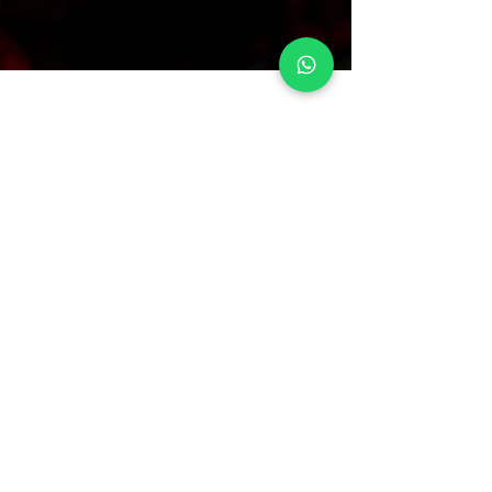
Doing Mini-Stars
Você tem um mini-talento dentro de casa? Já pensou
em ouvir uma gravação de seu filho ou sua filha
cantanto pra você? Produzimos músicas infantis!
Podemos gravar música de criança, para que a
infância do(s) seu(s) filho(s) seja registrada em forma
de som! Nós podemos gravar as vozes
presencialmente em estúdio ou à distância! Você não
tem um microfone profissional? Não tem problema!
Diga oi!
O seu celular tem um microfone ótimo e nossos
É grátis ;)
produtores vão dar todas as instruções para uma
AGÊNCIA AEROESPACIAL DE MARKETING | DOING